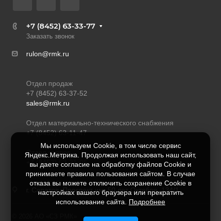
+7 (8452) 63-33-77
Заказать звонок
rulon@rmk.ru
Отдел продаж
+7 (8452) 63-37-52
sales@rmk.ru
Отдел материально-технического снабжения
+7 (8452) 63-11-47
Мы используем Cookie, в том числе сервис
Отдел кадров
Яндекс.Метрика. Продолжая использовать наш сайт,
+7 (8452) 63-21-05
вы даете согласие на обработку файлов Cookie и
принимаете правила пользования сайтом. В случае
отказа вы можете отключить сохранение Cookie в
г. Саратов, Проспект им. 50 лет Октября, 134/1
настройках вашего браузера или прекратить
использование сайта.
Подробнее
© 2026 АО «СЗ РМК»