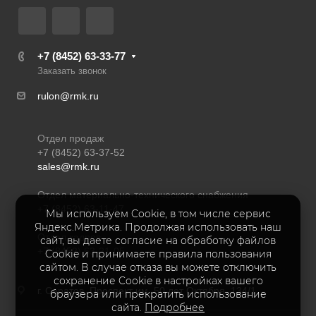
+7 (8452) 63-33-77
Заказать звонок
rulon@rmk.ru
Отдел продаж
+7 (8452) 63-37-52
sales@rmk.ru
Отдел материально-технического снабжения
+7 (8452) 63-11-47
Мы используем Cookie, в том числе сервис
Яндекс.Метрика. Продолжая использовать наш
Отдел кадров
сайт, вы даете согласие на обработку файлов
+7 (8452) 63-21-05
Cookie и принимаете правила пользования
сайтом. В случае отказа вы можете отключить
сохранение Cookie в настройках вашего
г. Саратов, Проспект им. 50 лет Октября, 134/1
браузера или прекратить использование
сайта.
Подробнее